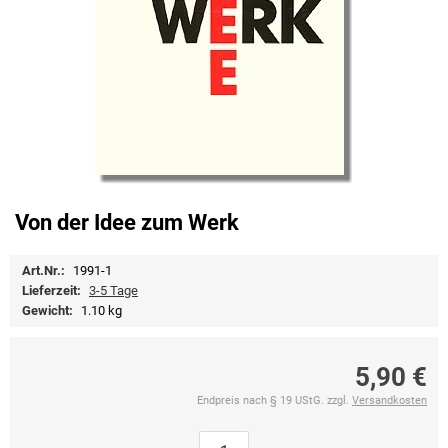
Von der Idee zum Werk
Art.Nr.:
1991-1
Lieferzeit:
3-5 Tage
Gewicht:
1.10 kg
5,90 €
Endpreis nach § 19 UStG. zzgl.
Versandkosten